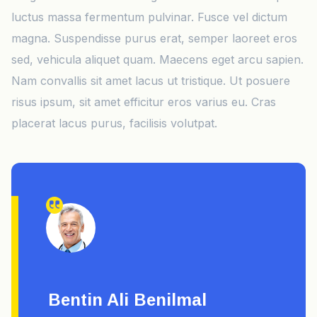
luctus massa fermentum pulvinar. Fusce vel dictum
magna. Suspendisse purus erat, semper laoreet eros
sed, vehicula aliquet quam. Maecens eget arcu sapien.
Nam convallis sit amet lacus ut tristique. Ut posuere
risus ipsum, sit amet efficitur eros varius eu. Cras
placerat lacus purus, facilisis volutpat.
Bentin Ali Benilmal