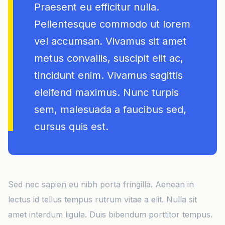
Praesent eu efficitur nulla.
Pellentesque commodo ut lorem
vel accumsan. Vivamus sit amet
metus convallis, suscipit elit ac,
tincidunt enim. Vivamus sagittis
eleifend maximus. Nunc turpis
sem, malesuada a faucibus sed,
cursus quis est.
Sed nec sapien eu nibh porta fringilla. Aenean in
lectus id tellus tempus rutrum vitae a elit. Nulla sit
amet interdum ligula. Duis bibendum porttitor tempus.