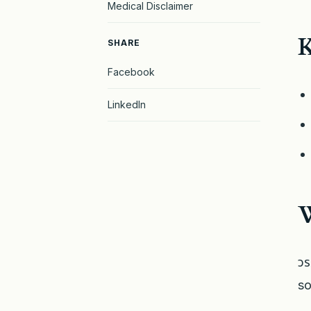
Medical Disclaimer
K
SHARE
Facebook
LinkedIn
W
วร
so