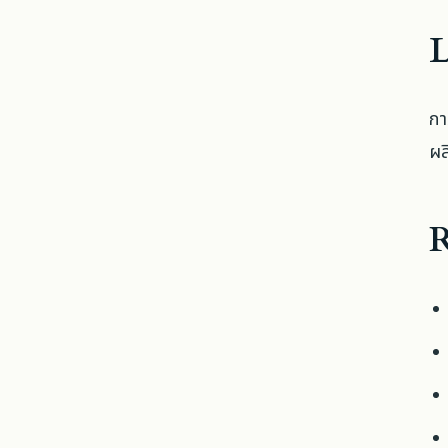
L
กา
ผล
R