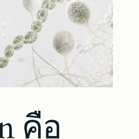
n คือ