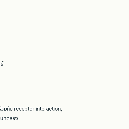
ิ์
วมกับ receptor interaction,
ะบบทดลอง