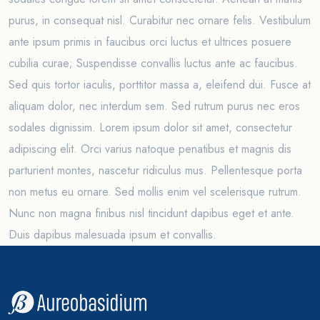
purus, in consequat nisl. Curabitur nec ornare felis. Vestibulum
ante ipsum primis in faucibus orci luctus et ultrices posuere
cubilia curae; Suspendisse convallis luctus ante ac faucibus.
Sed quis tortor iaculis, porttitor massa a, eleifend dui. Fusce at
aliquam dolor, nec interdum sem. Sed rutrum purus nec eros
sodales dignissim. Lorem ipsum dolor sit amet, consectetur
adipiscing elit. Orci varius natoque penatibus et magnis dis
parturient montes, nascetur ridiculus mus. Pellentesque porta
non metus eu ornare. Sed mollis enim vel scelerisque rutrum.
Nunc non magna finibus nisl tincidunt dapibus eget et ante.
Duis dapibus malesuada ipsum et convallis.